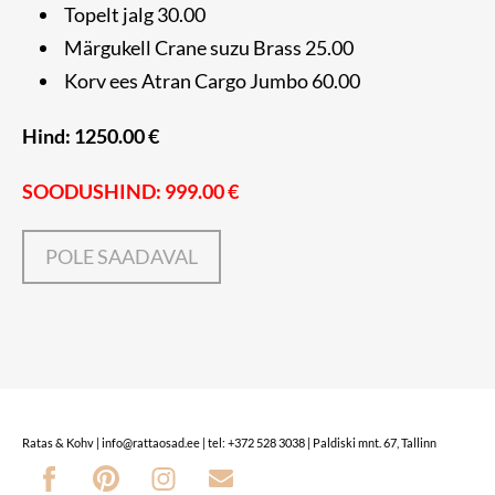
Topelt jalg 30.00
Märgukell Crane suzu Brass 25.00
Korv ees Atran Cargo Jumbo 60.00
Hind: 1250.00 €
SOODUSHIND: 999.00 €
POLE SAADAVAL
Ratas & Kohv | info@rattaosad.ee | tel: +372 528 3038 | Paldiski mnt. 67, Tallinn